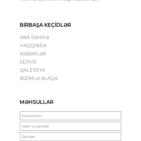
BİRBAŞA KEÇİDLƏR
ANA SƏHİFƏ
HAQQINDA
XƏBƏRLƏR
SERVİS
QALEREYA
BİZİMLƏ ƏLAQƏ
MƏHSULLAR
Mühərriklər
Kater və yaxtalar
Qayıqlar