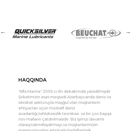
HAQQINDA
"Alfa Marine” 2005-ci ilin dekabrında yaradılmışdır.
Şirkətimizin əsas məqsədi Azərbaycanda dəniz və
istirahət sektoruyla məşğul olan müştərilərin
ehtiyacları üçün müxtəlif dəniz
avadanlığı,təhlükəsizlik texnikası və bir çox başqa
növ malların çatdırılmasıdır. Biz işimizi dəvamlı
olaraq təkmilləşdirməyi və müştərilərimizin
məmnuniyyətini artırmağı hədəfləmişik.