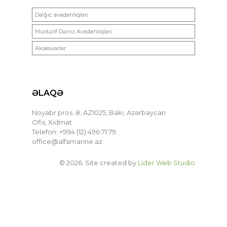
Dalğıc avadanlıqları
Müxtəlif Dəniz Avadanlıqları
Aksesuarlar
ƏLAQƏ
Noyabr pros. 8, AZ1025, Bakı, Azərbaycan
Ofis, Xidmət
Telefon: +994 (12) 496 71 79
office@alfamarine.az
© 2026. Site created by
Lider Web Studio